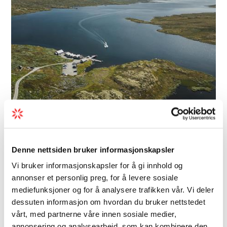
Barn/familie | Båt | Turer
Halnekongen
Denne nettsiden bruker informasjonskapsler
Vi bruker informasjonskapsler for å gi innhold og
Kombiner fjellturen med båttur. RIB-båten
annonser et personlig preg, for å levere sosiale
Halnekongen tilbyr skyss frå Halne Fjellstugu
mediefunksjoner og for å analysere trafikken vår. Vi deler
(lokalisert ved rv7) 13 km inn på
dessuten informasjon om hvordan du bruker nettstedet
Hardangervidda fjellplatå.
vårt, med partnerne våre innen sosiale medier,
annonsering og analysearbeid, som kan kombinere den