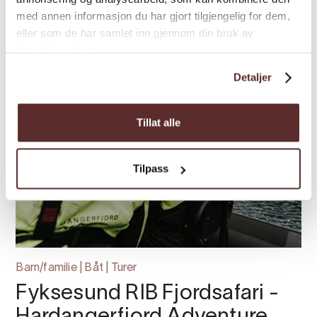
med annen informasjon du har gjort tilgjengelig for dem,
eller som de har samlet inn gjennom din bruk av
tjenestene deres.
Detaljer
Tillat alle
Tilpass
Barn/familie | Båt | Turer
Fyksesund RIB Fjordsafari -