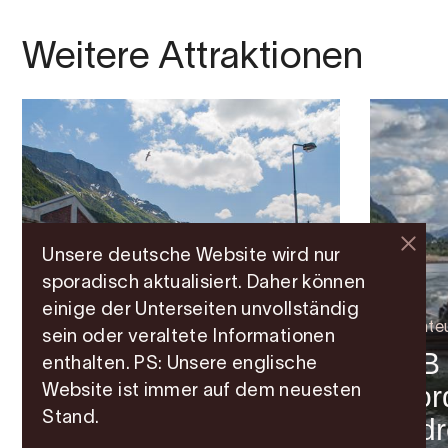
Weitere Attraktionen
Unsere deutsche Website wird nur
sporadisch aktualisiert. Daher können
einige der Unterseiten unvollständig
Abente
sein oder veraltete Informationen
RIB
enthalten. PS: Unsere englische
Fjor
Website ist immer auf dem neuesten
Familie
Stand.
KraftLaben
Cidr