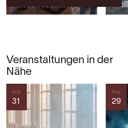
Wissenscenter
Trol
Veranstaltungen in der
Nähe
Aug.
Aug.
31
29