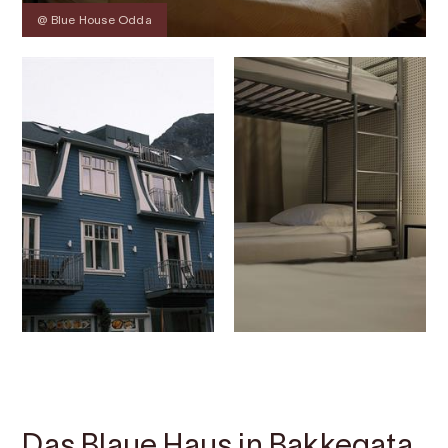
@ Blue House Odda
Kontakt
Bilder
Über
Karte
Das Blaue Haus in Bakkegata,