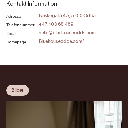
Kontakt Information
Adresse
Bakkegata 4A, 5750 Odda
Telefonnummer
+47 408 68 489
Email
hello@bluehouseodda.com
Homepage
Bluehouseodda.com/
Bilder