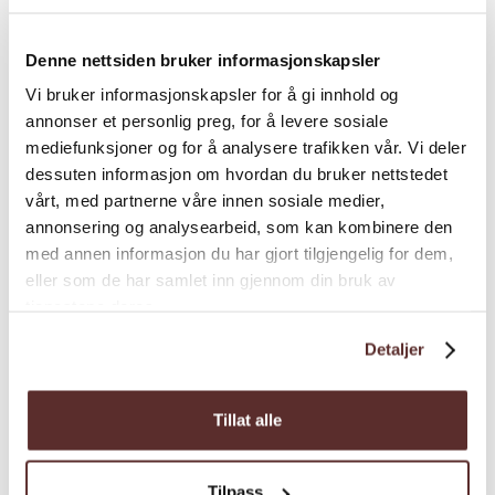
günstigeren Preis komfortabel wohnen
möchten.
Denne nettsiden bruker informasjonskapsler
Willkommen in der Bakkegata!
Vi bruker informasjonskapsler for å gi innhold og
Siehe mehr
annonser et personlig preg, for å levere sosiale
mediefunksjoner og for å analysere trafikken vår. Vi deler
dessuten informasjon om hvordan du bruker nettstedet
vårt, med partnerne våre innen sosiale medier,
Abstand
annonsering og analysearbeid, som kan kombinere den
med annen informasjon du har gjort tilgjengelig for dem,
eller som de har samlet inn gjennom din bruk av
Allgemeine Einrichtungen
tjenestene deres.
Detaljer
Andere Übernachtungsmöglichkeiten
Tillat alle
Natur und Landschaft
Tilpass