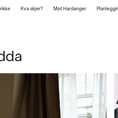
rikke
Kva skjer?
Møt Hardanger
Planleggi
dda