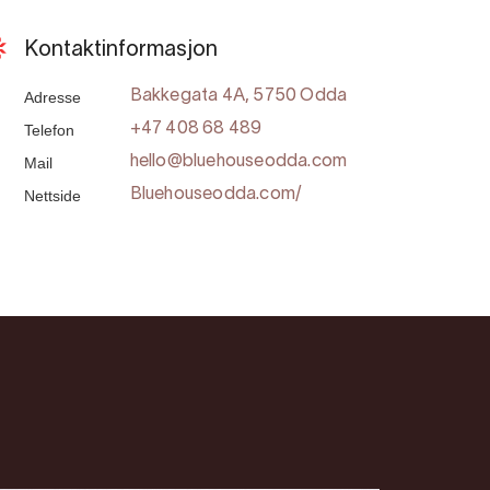
Kontaktinformasjon
Adresse
Bakkegata 4A, 5750 Odda
Telefon
+47 408 68 489
Mail
hello@bluehouseodda.com
Nettside
Bluehouseodda.com/