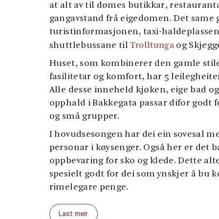
at alt av til dømes butikkar, restauranta
gangavstand frå eigedomen. Det same 
turistinformasjonen, taxi-haldeplassen
Trolltunga
shuttlebussane til
og Skjegg
Huset, som kombinerer den gamle sti
fasilitetar og komfort, har 5 leilegheiter
Alle desse inneheld kjøken, eige bad og
opphald i Bakkegata passar difor godt f
og små grupper.
I hovudsesongen har dei ein sovesal med
personar i køysenger. Også her er det b
oppbevaring for sko og klede. Dette alt
spesielt godt for dei som ynskjer å bu k
rimelegare penge.
Velkomen til Bakkegata!
Last meir