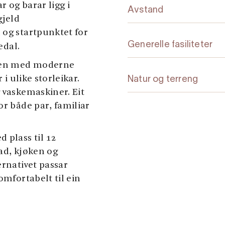
r og barar ligg i
Avstand
gjeld
 og startpunktet for
Generelle fasiliteter
edal.
len med moderne
 i ulike storleikar.
Natur og terreng
 vaskemaskiner. Eit
or både par, familiar
 plass til 12
ad, kjøken og
ernativet passar
omfortabelt til ein