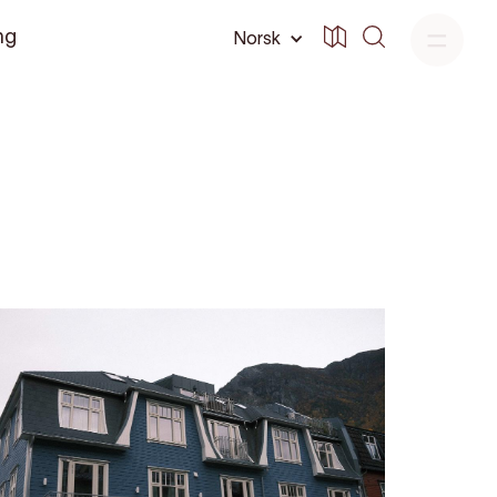
ng
Norsk