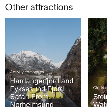
Other attractions
Activity companies
Hardangerfjord and
Fyksesund Fjord
Childre
Safari From
Stei
Norheimsund
Wate