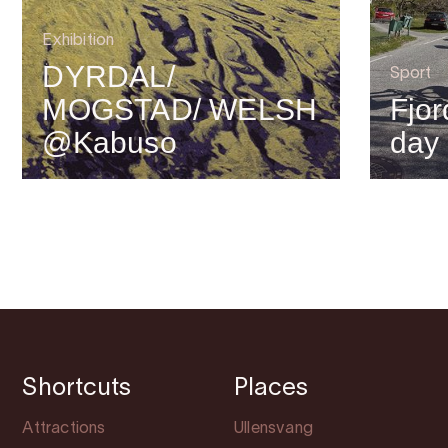
Exhibition
DYRDAL/
Sport
MOGSTAD/ WELSH
Fjor
@Kabuso
day
Shortcuts
Places
Attractions
Ullensvang