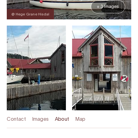
+ 3 Images
@ Hege Grane Hisdal
Contact
Images
About
Map