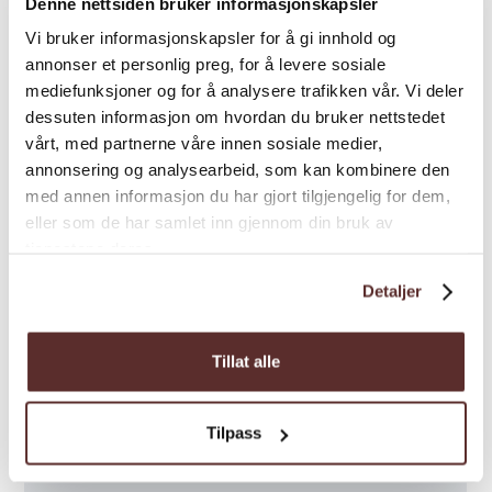
Denne nettsiden bruker informasjonskapsler
Vi bruker informasjonskapsler for å gi innhold og
annonser et personlig preg, for å levere sosiale
Season
mediefunksjoner og for å analysere trafikken vår. Vi deler
dessuten informasjon om hvordan du bruker nettstedet
vårt, med partnerne våre innen sosiale medier,
Special
annonsering og analysearbeid, som kan kombinere den
med annen informasjon du har gjort tilgjengelig for dem,
eller som de har samlet inn gjennom din bruk av
tjenestene deres.
Detaljer
Map
Tillat alle
Tilpass