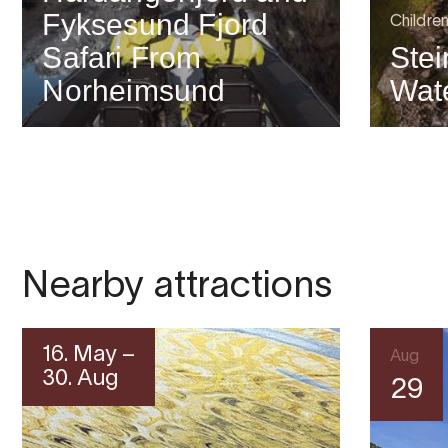
Fyksesund Fjord
Childre
Safari From
Stei
Norheimsund
Wate
Nearby attractions
16. May –
Aug
30. Aug
29