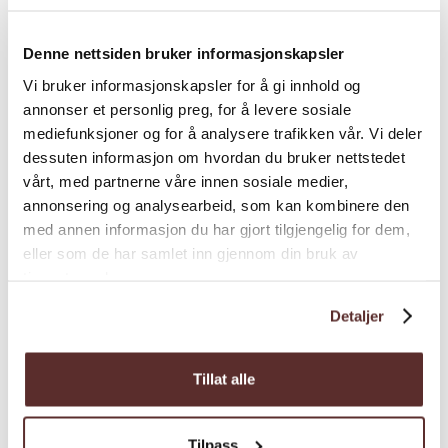
awarded with "Olavsrosa" - a sign of historic
importance and quality.The hotel has 102
Denne nettsiden bruker informasjonskapsler
rooms and several rooms for functions and
meetings.
Vi bruker informasjonskapsler for å gi innhold og
annonser et personlig preg, for å levere sosiale
mediefunksjoner og for å analysere trafikken vår. Vi deler
dessuten informasjon om hvordan du bruker nettstedet
Classification
vårt, med partnerne våre innen sosiale medier,
annonsering og analysearbeid, som kan kombinere den
med annen informasjon du har gjort tilgjengelig for dem,
Season
eller som de har samlet inn gjennom din bruk av
tjenestene deres.
Detaljer
Tillat alle
Map
Tilpass