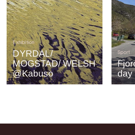
Exhibition
DYRDAL/
Sport
MOGSTAD/ WELSH
Fjor
@Kabuso
day