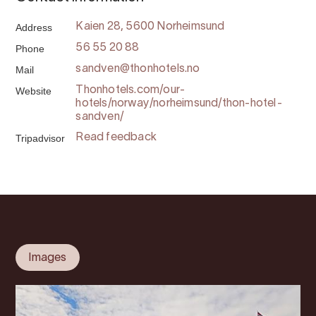
Address
Kaien 28, 5600 Norheimsund
Phone
56 55 20 88
Mail
sandven@thonhotels.no
Website
Thonhotels.com/our-
hotels/norway/norheimsund/thon-hotel-
sandven/
Tripadvisor
Read feedback
Images