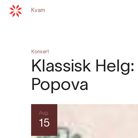
Kvam
Tilbake til
hardangerfjord.com
Konsert
Klassisk Helg
Popova
Aug.
15