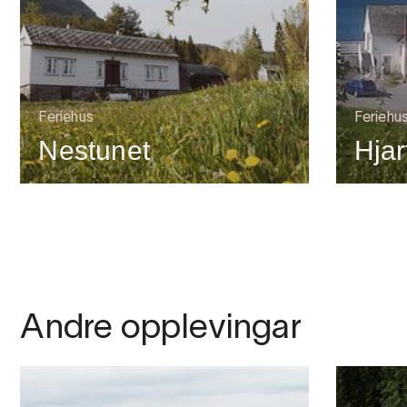
Feriehus
Feriehu
Nestunet
Hjar
Andre opplevingar