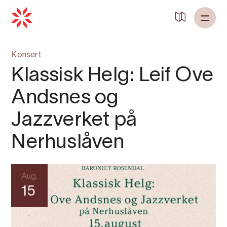
Tilbake til
Heim
Konsert
Klassisk Helg: Leif Ove
Andsnes og
Jazzverket på
Nerhuslåven
Aug.
15