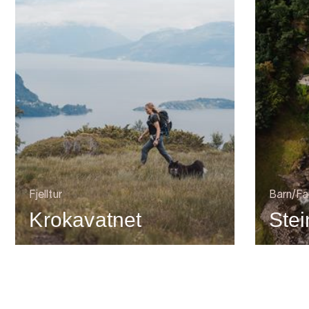
Fjelltur
Barn/Fa
Krokavatnet
Stei