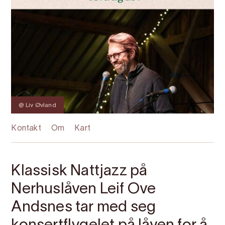
@ Liv Øvland
Kontakt
Om
Kart
Klassisk Nattjazz på
Nerhuslåven Leif Ove
Andsnes tar med seg