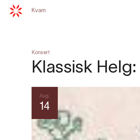
Kvam
Tilbake til
hardangerfjord.com
Konsert
Klassisk Helg
Aug.
14