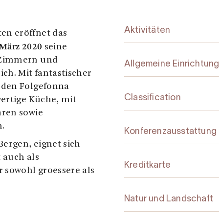
Aktivitäten
en eröffnet das
 März 2020
seine
 Zimmern und
Allgemeine Einrichtun
h. Mit fantastischer
 den Folgefonna
Classification
wertige Küche, mit
aren sowie
n.
Konferenzausstattung
Bergen, eignet sich
 auch als
Kreditkarte
r sowohl groessere als
Natur und Landschaft
!