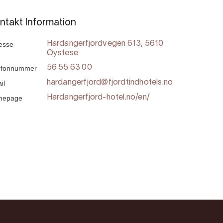
ntakt Information
esse
Hardangerfjordvegen 613, 5610
Øystese
efonnummer
56 55 63 00
il
hardangerfjord@fjordtindhotels.no
mepage
Hardangerfjord-hotel.no/en/