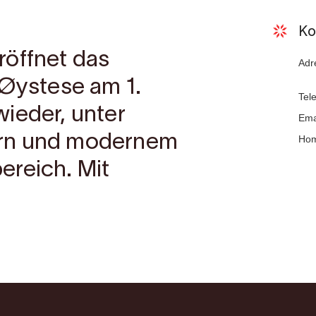
Ko
röffnet das
Adr
 Øystese am 1.
Tel
ieder, unter
Ema
ern und modernem
Ho
ereich. Mit