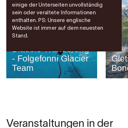
einige der Unterseiten unvollständig
sein oder veraltete Informationen
enthalten. PS: Unsere englische
Website ist immer auf dem neuesten
Stand.
Bergtour
Blaueis-Wanderung
Fotosp
- Folgefonni Glacier
Gle
Team
Bon
Veranstaltungen in der