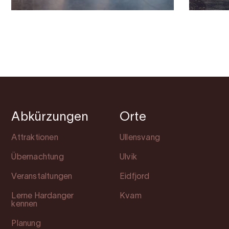
Abkürzungen
Orte
Attraktionen
Ullensvang
Übernachtung
Ulvik
Veranstaltungen
Eidfjord
Lerne Hardanger
Kvam
kennen
Planung