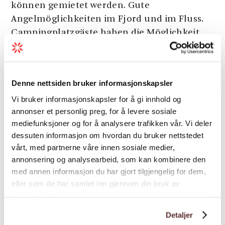
können gemietet werden. Gute
Angelmöglichkeiten im Fjord und im Fluss.
Campingplatzgäste haben die Möglichkeit
den zugehörigen Bauernhof, mit Kühen,
Schafen und eigenem Hofmuseum, zu
besuchen.
Denne nettsiden bruker informasjonskapsler
Vi bruker informasjonskapsler for å gi innhold og
annonser et personlig preg, for å levere sosiale
Saison
mediefunksjoner og for å analysere trafikken vår. Vi deler
dessuten informasjon om hvordan du bruker nettstedet
vårt, med partnerne våre innen sosiale medier,
annonsering og analysearbeid, som kan kombinere den
med annen informasjon du har gjort tilgjengelig for dem,
eller som de har samlet inn gjennom din bruk av
Karte
tjenestene deres.
Detaljer