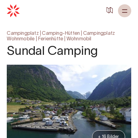
Campingplatz
|
Camping-Hütten
|
Campingplatz
Wohnmobile
|
Ferienhütte
|
Wohnmobil
Sundal Camping
+ 16 Bilder