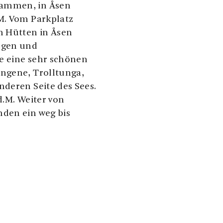
dammen, in Åsen
M. Vom Parkplatz
n Hütten in Åsen
ugen und
e eine sehr schönen
engene, Trolltunga,
nderen Seite des Sees.
d.M. Weiter von
nden ein weg bis