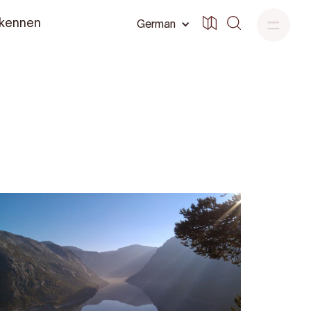
 kennen
German