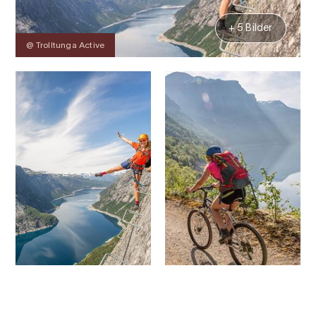
+ 5 Bilder
@ Trolltunga Active
Kontakt
Bilder
Über
Preise
Karte