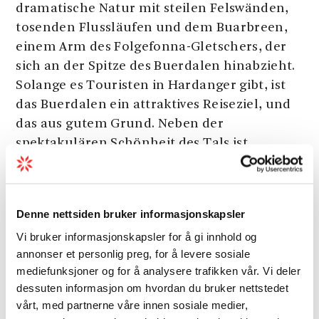
dramatische Natur mit steilen Felswänden,
tosenden Flussläufen und dem Buarbreen,
einem Arm des Folgefonna-Gletschers, der
sich an der Spitze des Buerdalen hinabzieht.
Solange es Touristen in Hardanger gibt, ist
das Buerdalen ein attraktives Reiseziel, und
das aus gutem Grund. Neben der
spektakulären Schönheit des Tals ist
Buerdalen auch der Ausgangspunkt für
zahlreiche großartige Naturerlebnisse. Hier
gibt es Wege, die zu Panoramaspitzen wie
Denne nettsiden bruker informasjonskapsler
Jordalsnuten und Reinanuten führen, sowie
Vi bruker informasjonskapsler for å gi innhold og
den Weg, der durch das Tal bis zum Fuß des
annonser et personlig preg, for å levere sosiale
Buarbreen führt. Für die besonders
mediefunksjoner og for å analysere trafikken vår. Vi deler
Abenteuerlustigen gibt es auch geführte
dessuten informasjon om hvordan du bruker nettstedet
Gletscherwanderungen auf dem Buarbreen
vårt, med partnerne våre innen sosiale medier,
mit Hardanger Breføring.