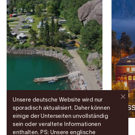
Campingplatz
Hotel
Unsere deutsche Website wird nur
Trolltunga Camping
Tyss
sporadisch aktualisiert. Daher können
einige der Unterseiten unvollständig
sein oder veraltete Informationen
enthalten. PS: Unsere englische