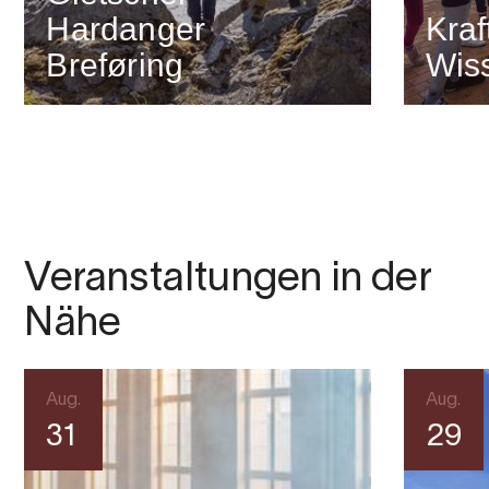
Hardanger
Kra
Breføring
Wis
Veranstaltungen in der
Nähe
Aug.
Aug.
31
29