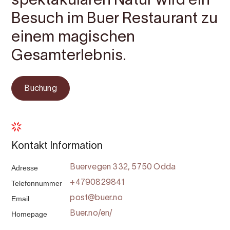
spektakulären Natur wird ein
Besuch im Buer Restaurant zu
einem magischen
Gesamterlebnis.
Buchung
Kontakt Information
Adresse
Buervegen 332, 5750 Odda
Telefonnummer
+4790829841
Email
post@buer.no
Homepage
Buer.no/en/