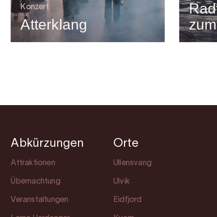
Rad
Konzert
Atterklang
zum
Abkürzungen
Orte
Attraktionen
Ullensvang
Übernachtung
Ulvik
Veranstaltungen
Eidfjord