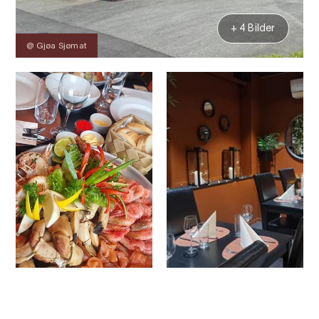
+ 4 Bilder
@ Gjøa Sjømat
Kontakt
Bilder
Über
Karte