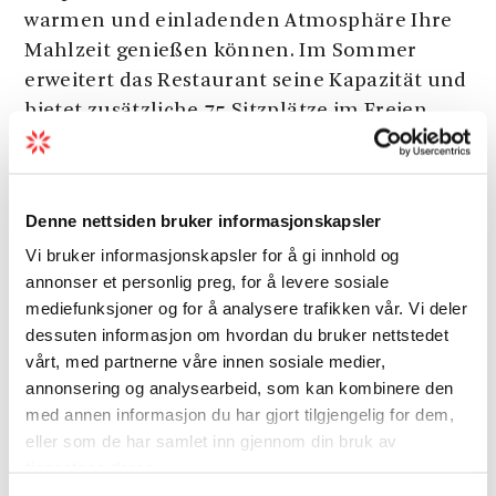
warmen und einladenden Atmosphäre Ihre
Mahlzeit genießen können. Im Sommer
erweitert das Restaurant seine Kapazität und
bietet zusätzliche 75 Sitzplätze im Freien.
Egal ob Sie für ein Familienmittagessen, ein
Siehe mehr
romantisches Dinner oder einfach nur zum
Probieren der besten Meeresfrüchte
Denne nettsiden bruker informasjonskapsler
kommen – Gjøa Sjømat bietet Ihnen ein
Vi bruker informasjonskapsler for å gi innhold og
kulinarisches Erlebnis, das Qualität und
Saison
annonser et personlig preg, for å levere sosiale
Tradition widerspiegelt.
mediefunksjoner og for å analysere trafikken vår. Vi deler
dessuten informasjon om hvordan du bruker nettstedet
Willkommen bei
Gjøa Sjømat
!
vårt, med partnerne våre innen sosiale medier,
annonsering og analysearbeid, som kan kombinere den
med annen informasjon du har gjort tilgjengelig for dem,
eller som de har samlet inn gjennom din bruk av
Karte
tjenestene deres.