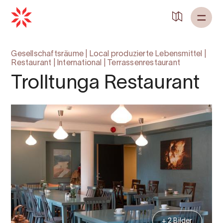
Gesellschaftsräume
|
Local produzierte Lebensmittel
|
Restaurant
|
International
|
Terrassenrestaurant
Trolltunga Restaurant
+ 2 Bilder