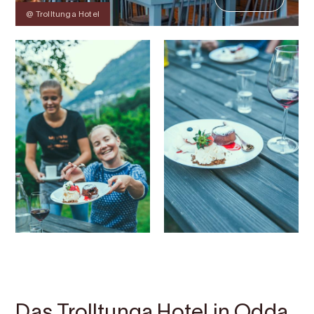
@ Trolltunga Hotel
Kontakt
Bilder
Über
Karte
Das Trolltunga Hotel in Odda,