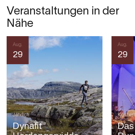
Veranstaltungen in der
Nähe
Aug.
Aug.
29
29
Jährlich
Konzert
Dynafit
Das