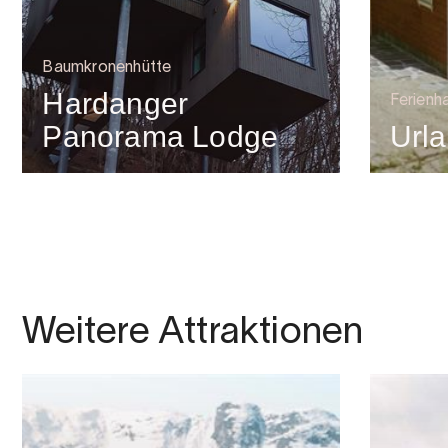
Baumkronenhütte
Hardanger
Ferienh
Panorama Lodge
Url
Weitere Attraktionen