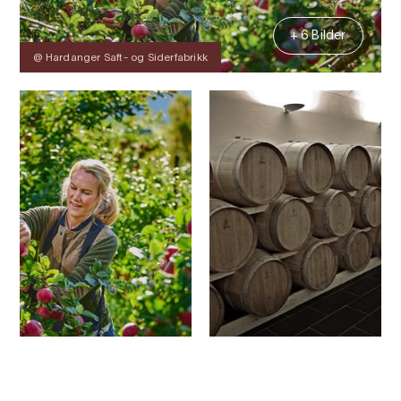
+ 6 Bilder
@ Hardanger Saft- og Siderfabrikk
Kontakt
Bilder
Über
Karte