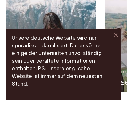
Unsere deutsche Website wird nur
sporadisch aktualisiert. Daher können
einige der Unterseiten unvollständig
Architektur
Kjeåsen
sein oder veraltete Informationen
enthalten. PS: Unsere englische
Aussichtspunkt in
Andere 
Website ist immer auf dem neuesten
Eidfjord
Sys
Stand.