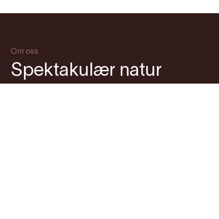
Om oss
Spektakulær natur
Her får du ekte matopplevingar blanda med
kultur og tradisjonar, og gjestfrie menneske.
Du vel sjølv om du vil ha eit aktivt friluftsliv
med naturopplevingar ved fjorden eller i
fjellet, det verkelege fjellfolket sitt rike. Ved
fjorden kan du nyte sol, varme og badeliv.
Eidfjord er unik. Freistande. Her er det berre
30 minuttar frå vakre, varme
Hardangerfjorden til villmarka i 1250 meters
høgde på Hardangervidda. Her kjem du tett