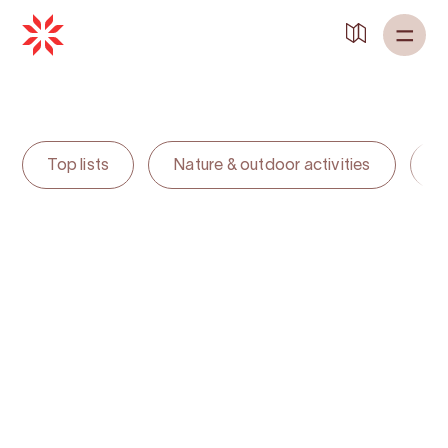
Top lists
Nature & outdoor activities
F