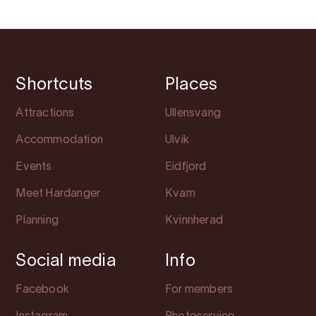
Shortcuts
Places
Attractions
Ullensvang
Accommodation
Ulvik
Events
Eidfjord
Meet Hardanger
Kvam
Planning
Kvinnherad
Social media
Info
Facebook
For members