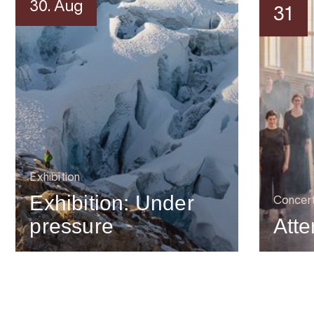
30. Aug
31
Exhibition
Exhibition: Under
Concer
pressure
Atte