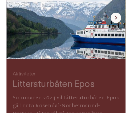
Aktiviteter
Litteraturbåten Epos
Sommaren 2024 vil Litteraturbåten Epos
gå i ruta Rosendal-Norheimsund-
Øystese. Båten vil gå tur-retur kvar
vekedag, og korrespondere med Rødne
sin hurtigbåt frå Bergen til Rosendal om