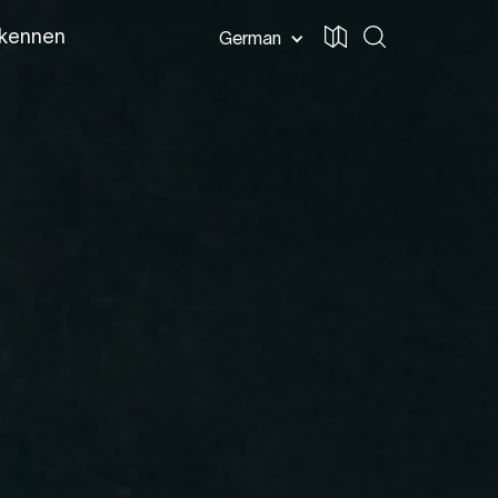
 kennen
German