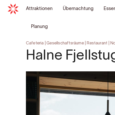
Attraktionen
Übernachtung
Essen
Planung
Cafeteria
|
Gesellschaftsräume
|
Restaurant
|
No
Halne Fjellstu