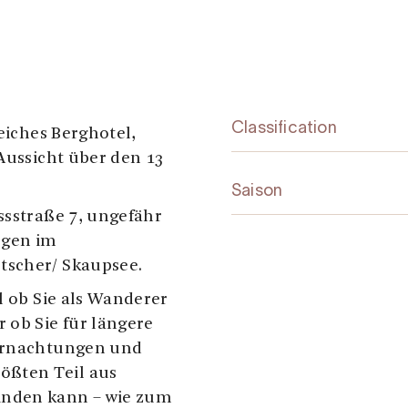
Classification
reiches Berghotel,
 Aussicht über den 13
Saison
ssstraße 7, ungefähr
rgen im
tscher/ Skaupsee.
l ob Sie als Wanderer
ob Sie für längere
bernachtungen und
ßten Teil aus
inden kann – wie zum