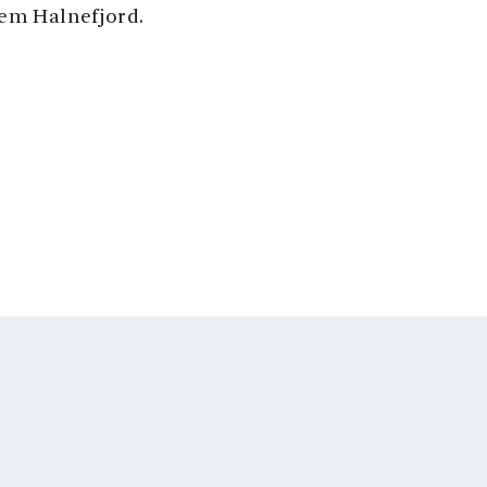
dem Halnefjord.
ustür fahren und
ngspunkt für
en auf der
et und ist heute ein
Restaurant und