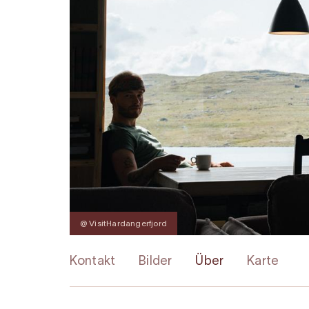
@ VisitHardangerfjord
Kontakt
Bilder
Über
Karte