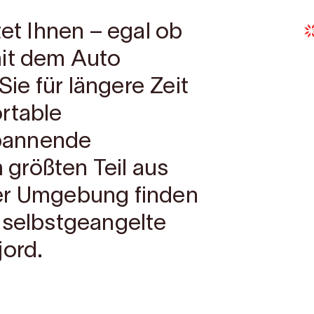
tet Ihnen – egal ob
mit dem Auto
e für längere Zeit
rtable
pannende
größten Teil aus
er Umgebung finden
 selbstgeangelte
jord.