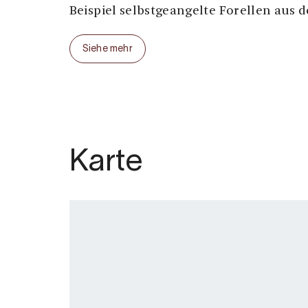
Beispiel selbstgeangelte Forellen aus 
Als Gast können Sie bis vor unsere Ha
Siehe mehr
gleichzeitig einen fantastischen Ausga
Bergwanderungen und andere Aktivität
Hardangervidda Hochebene haben.
Die Halne Fjellstugu wurde 1933 eröffn
moderner Betrieb mit Gästezimmern, 
einem eigenen Wasserkraftwerk.
Karte