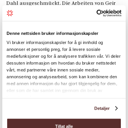
Dahl ausgeschmückt. Die Arbeiten von Geir
Grung, einem der bekanntesten
modernistischen Architekten des letzten
Jahrhunderts, sind in Hotel ausgestellt. Das
Denne nettsiden bruker informasjonskapsler
Haus ist ganzjährig geöffnet, die Küche
genießt einen sehr guten Ruf. Das Hotel ist
Vi bruker informasjonskapsler for å gi innhold og
annonser et personlig preg, for å levere sosiale
ein guter Ausgangspunkt fuer Wandertouren
mediefunksjoner og for å analysere trafikken vår. Vi deler
zur Trolltunga.
dessuten informasjon om hvordan du bruker nettstedet
vårt, med partnerne våre innen sosiale medier,
annonsering og analysearbeid, som kan kombinere den
Saison
med annen informasjon du har gjort tilgjengelig for dem,
eller som de har samlet inn gjennom din bruk av
tjenestene deres.
Detaljer
Tillat alle