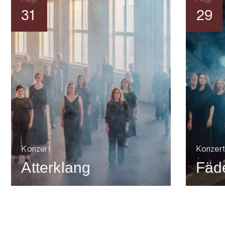
31
29
Konzert
Konzert
Atterklang
Fäde