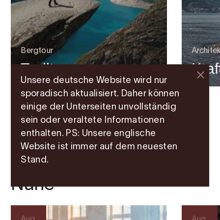
Bergtour
Architek
Trolltunga
Kra
Unsere deutsche Website wird nur
sporadisch aktualisiert. Daher können
einige der Unterseiten unvollständig
sein oder veraltete Informationen
enthalten. PS: Unsere englische
Website ist immer auf dem neuesten
Stand.
Veranstaltungen in der
Nähe
Aug.
Aug.