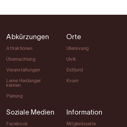
Abkürzungen
Orte
Attraktionen
Ullensvang
Übernachtung
Ulvik
Veranstaltungen
Eidfjord
Lerne Hardanger
Kvam
kennen
Planung
Soziale Medien
Information
Facebook
Mitgliedsseite