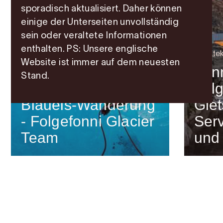
sporadisch aktualisiert. Daher können
einige der Unterseiten unvollständig
sein oder veraltete Informationen
enthalten. PS: Unsere englische
Architek
Website ist immer auf dem neuesten
Fon
Stand.
Fol
Bergtour
Blaueis-Wanderung
Glet
- Folgefonni Glacier
Ser
Team
und