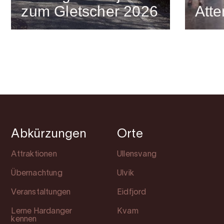
zum Gletscher 2026
Atte
Abkürzungen
Orte
Attraktionen
Ullensvang
Übernachtung
Ulvik
Veranstaltungen
Eidfjord
Lerne Hardanger
Kvam
kennen