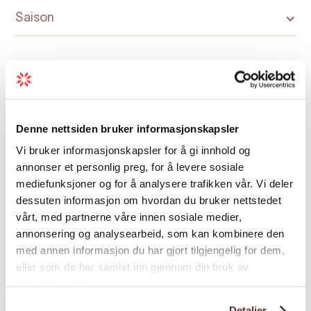
Dauer:
Preis:
20 Stunden ·
6900 NOK
Saison
Besuch im Husky-Camp:
Besuchen Sie das
einzigartige Camp am Gletscher und
verbringen Sie unvergessliche Zeit mit den
süßesten Huskys und Welpen!
Dauer:
Preis:
3 Stunden ·
1200 NOK
Karte
Denne nettsiden bruker informasjonskapsler
Vi bruker informasjonskapsler for å gi innhold og
Wanderung mit Huskys:
Begeben Sie sich
annonser et personlig preg, for å levere sosiale
auf eine magische Wanderung entlang des
mediefunksjoner og for å analysere trafikken vår. Vi deler
Folgefonna-Gletschers – gemeinsam mit
dessuten informasjon om hvordan du bruker nettstedet
einem Husky an Ihrer Seite.
vårt, med partnerne våre innen sosiale medier,
annonsering og analysearbeid, som kan kombinere den
Dauer:
Preis:
3 Stunden ·
1200 NOK
med annen informasjon du har gjort tilgjengelig for dem,
eller som de har samlet inn gjennom din bruk av
tjenestene deres.
Detaljer