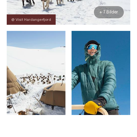
+ 7 Bilder
@ Visit Hardangerfjord
Kontakt
Bilder
Über
Preise
Karte