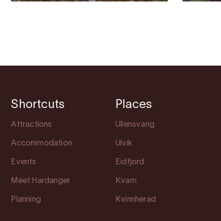
Shortcuts
Places
Attractions
Ullensvang
Accommodation
Ulvik
Events
Eidfjord
Meet Hardanger
Kvam
Planning
Kvinnherad