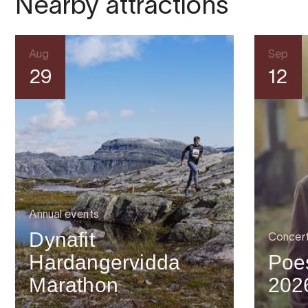
Nearby attractions
Aug
Sep
29
12
Annual events
Dynafit
Concer
Hardangervidda
Poes
Marathon
202