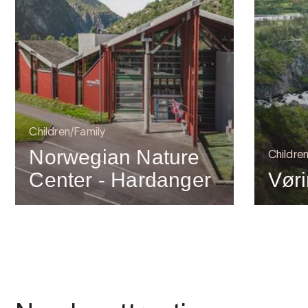
Children/Family
Norwegian Nature
Childre
Center - Hardanger
Vør