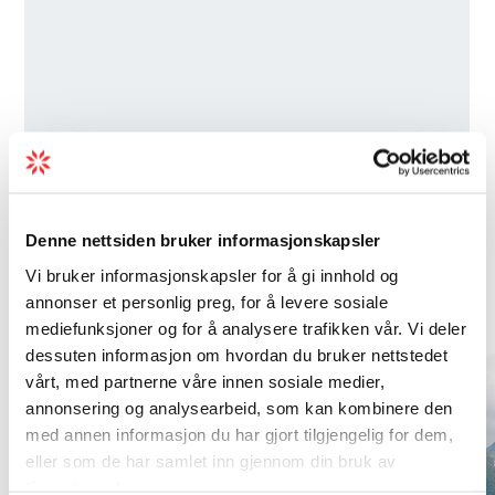
Denne nettsiden bruker informasjonskapsler
Vi bruker informasjonskapsler for å gi innhold og
Overnatting i nærleiken
annonser et personlig preg, for å levere sosiale
mediefunksjoner og for å analysere trafikken vår. Vi deler
dessuten informasjon om hvordan du bruker nettstedet
vårt, med partnerne våre innen sosiale medier,
annonsering og analysearbeid, som kan kombinere den
med annen informasjon du har gjort tilgjengelig for dem,
eller som de har samlet inn gjennom din bruk av
tjenestene deres.