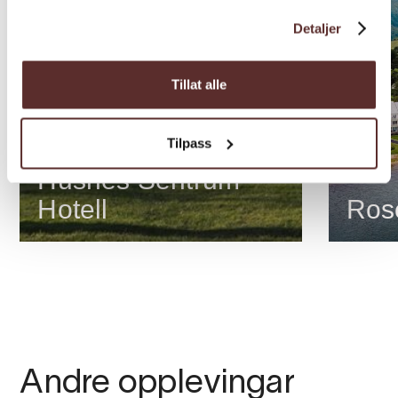
Detaljer
Tillat alle
Tilpass
Hotell
Husnes Sentrum
Hotell
Hotell
Rose
Andre opplevingar