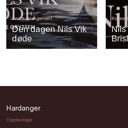
Andre arrangement
Konsert
Den dagen Nils Vik
Nil
døde
Bris
Hardanger
Opplevingar