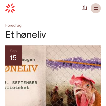
Tilbake til
Heim
Foredrag
Et høneliv
Sep.
15