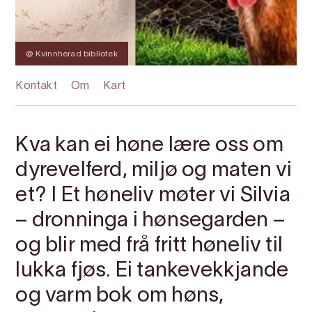
@ Kvinnherad bibliotek
Kontakt
Om
Kart
Kva kan ei høne lære oss om
dyrevelferd, miljø og maten vi
et? I Et høneliv møter vi Silvia
– dronninga i hønsegarden –
og blir med frå fritt høneliv til
lukka fjøs. Ei tankevekkjande
og varm bok om høns,