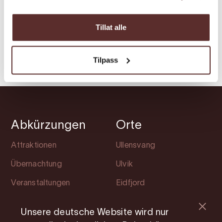
Entdecken Sie die Höhepunkte der
Tillat alle
magischen Sommerreise des bekannten
Fotografen Marvin Kuhr durch Hardanger.
Tilpass
Abkürzungen
Orte
Attraktionen
Ullensvang
Übernachtung
Ulvik
Veranstaltungen
Eidfjord
Lerne Hardanger
Kvam
kennen
Unsere deutsche Website wird nur