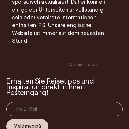
sporadisch aktualisiert. Daher können
Planung
einige der Unterseiten unvollständig
sein oder veraltete Informationen
Soziale Medien
Information
enthalten. PS: Unsere englische
Facebook
Mitgliedsseite
Website ist immer auf dem neuesten
Stand.
Instagram
Photo Service
Youtube
Über uns
Cookie consent
Erhalten Sie Reisetipps und
Inspiration direkt in Ihren
Posteingang!