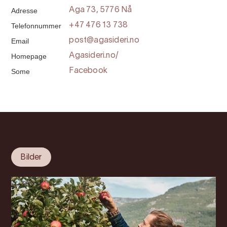
Adresse
Aga 73, 5776 Nå
Telefonnummer
+47 476 13 738
Email
post@agasideri.no
Homepage
Agasideri.no/
Some
Facebook
Bilder