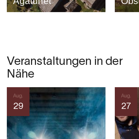
Agatunet
Obs
Veranstaltungen in der
Nähe
Aug.
Aug.
29
27