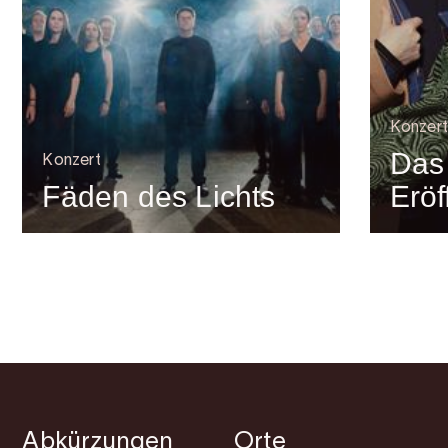
Konzert
Das
Konzert
Fäden des Lichts
Eröf
Abkürzungen
Orte