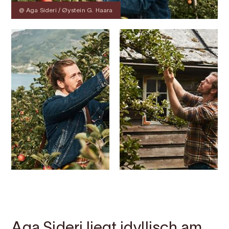
@ Aga Sideri / Øystein G. Haara
Kontakt
Bilder
Über
Karte
Aga Sideri liegt idyllisch am