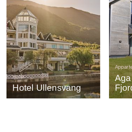
Appart
Aga
Hotel
Hotel Ullensvang
Fjo