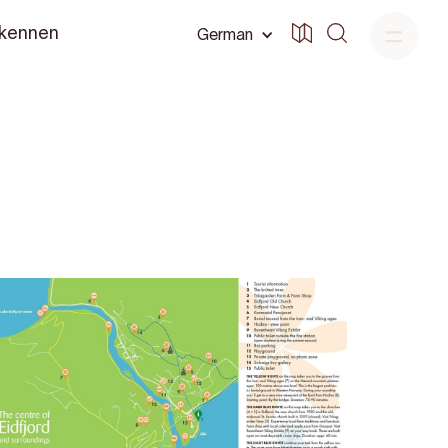
 kennen
German