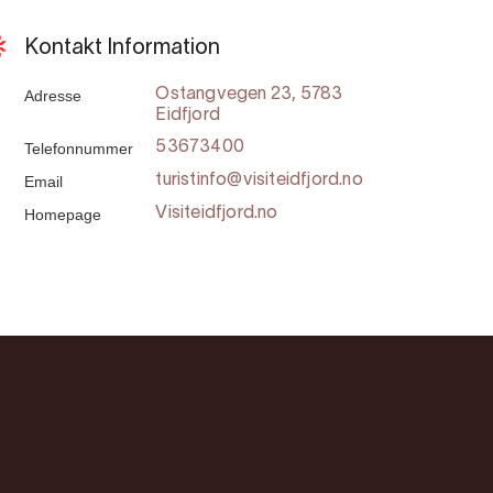
Kontakt Information
Adresse
Ostangvegen 23, 5783
Eidfjord
Telefonnummer
53673400
Email
turistinfo@visiteidfjord.no
Homepage
Visiteidfjord.no