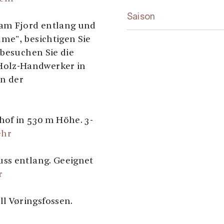
Saison
 am Fjord entlang und
me", besichtigen Sie
 besuchen Sie die
olz-Handwerker in
in der
hof in 530 m Höhe. 3-
ehr
ss entlang. Geeignet
r
l Vøringsfossen.