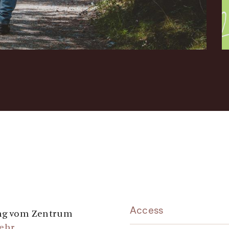
Access
gang vom Zentrum
ehr