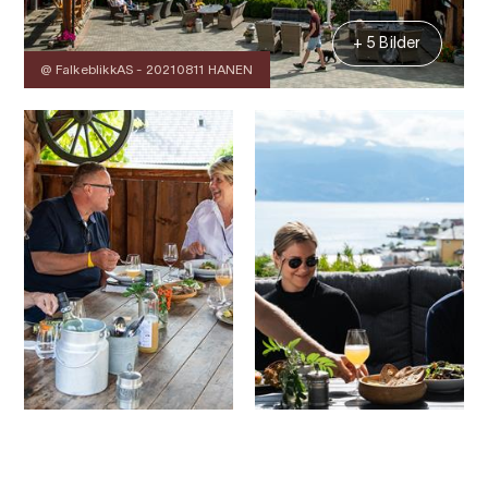
+ 5 Bilder
@ FalkeblikkAS - 20210811 HANEN
Kontakt
Bilder
Über
Karte