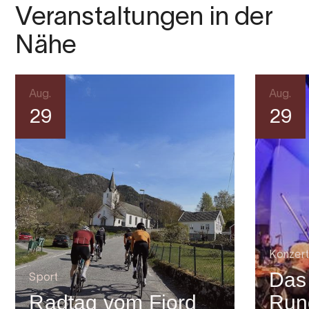
Veranstaltungen in der
Nähe
Aug.
Aug.
29
29
Konzert
Das
Sport
Radtag vom Fjord
Run