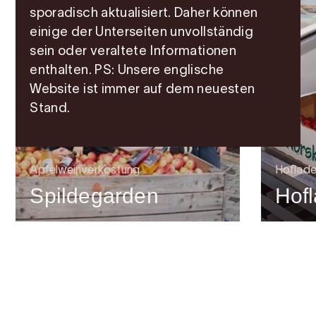
sporadisch aktualisiert. Daher können
einige der Unterseiten unvollständig
sein oder veraltete Informationen
enthalten. PS: Unsere englische
Website ist immer auf dem neuesten
Stand.
Apfelweinverkostung
Hoflad
Spildegarden
Hofl