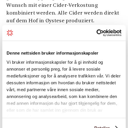
Wunsch mit einer Cider-Verkostung
kombiniert werden. Alle Cider werden direkt
auf dem Hof in Øystese produziert.
Das Restaurant ist im Sommer täglich von
Siehe mehr
11:00 bis 17:00 Uhr geöffnet, mit einer Cider-
Verkostung um 16:30 Uhr. Cider-
Denne nettsiden bruker informasjonskapsler
Verkostungen, Mittag- und/oder Abendessen
Vi bruker informasjonskapsler for å gi innhold og
sind das ganze Jahr über für Gruppen
Saison
annonser et personlig preg, for å levere sosiale
verfügbar.
mediefunksjoner og for å analysere trafikken vår. Vi deler
Willkommen im Eldhuset Gardsrestaurant
dessuten informasjon om hvordan du bruker nettstedet
auf
Spildegarden
in Øystese!
vårt, med partnerne våre innen sosiale medier,
annonsering og analysearbeid, som kan kombinere den
Dieser Text wurde automatisch ins Deutsche
med annen informasjon du har gjort tilgjengelig for dem,
übersetzt.
Karte
eller som de har samlet inn gjennom din bruk av
tjenestene deres.
Detaljer