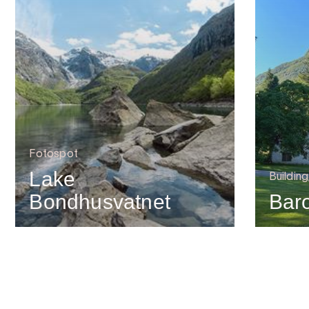
Fotospot
Lake
Building
Bondhusvatnet
Bar