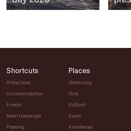
Shortcuts
Places
Attractions
Ullensvang
Accommodation
Ulvik
Events
Eidfjord
Meet Hardanger
Kvam
Planning
Kvinnherad