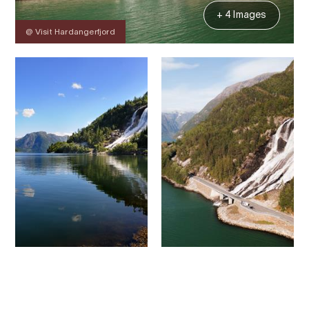
+ 4 Images
@ Visit Hardangerfjord
Contact
Images
About
Map