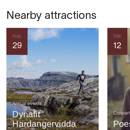
Nearby attractions
Aug
Sep
29
12
Annual events
Dynafit
Concer
Hardangervidda
Poes