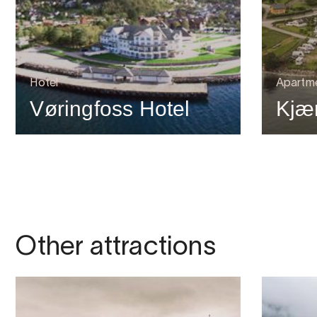
Hotel
Apartm
Vøringfoss Hotel
Kjæ
Other attractions