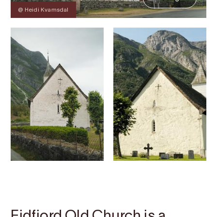
@ Heidi Kvamsdal
Contact
Images
About
Map
Eidfjord Old Church is a