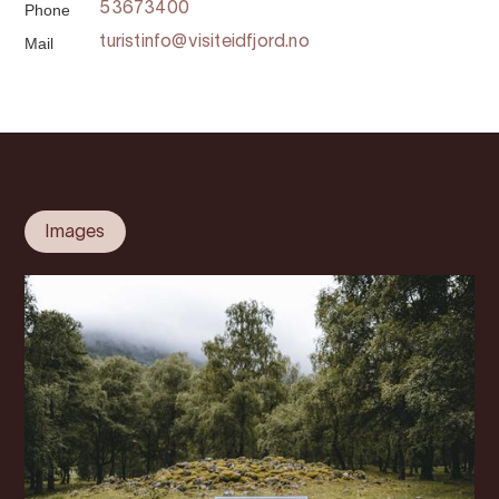
Phone
53673400
Mail
turistinfo@visiteidfjord.no
Images