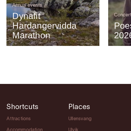
Annual events
Dynafit
Concer
Hardangervidda
Poes
Marathon
202
Shortcuts
Places
Attractions
Ullensvang
Accommodation
Ulvik