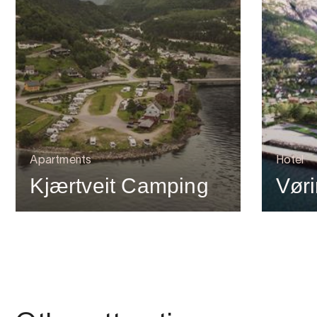
Apartments
Hotel
Kjærtveit Camping
Vøri