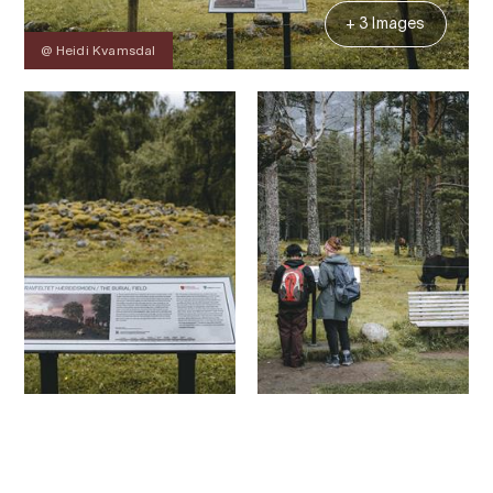
+ 3 Images
@ Heidi Kvamsdal
Contact
Images
About
Map