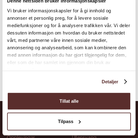
Denne nettsiden bruker informasjonskapsler
Bli med Trolltunga Active og dei røynde
Vi bruker informasjonskapsler for å gi innhold og
guidane deira på eit ferdigpakka
annonser et personlig preg, for å levere sosiale
vintereventyr til Trolltunga. Pakken, som går
mediefunksjoner og for å analysere trafikken vår. Vi deler
frå fredag til søndag, inkluderer også
dessuten informasjon om hvordan du bruker nettstedet
vårt, med partnerne våre innen sosiale medier,
trerettars middag og tre glas sider frå
annonsering og analysearbeid, som kan kombinere den
Hardanger på Tro...
med annen informasjon du har gjort tilgjengelig for dem,
eller som de har samlet inn gjennom din bruk av
tjenestene deres.
Detaljer
Tillat alle
Tilpass
Snarvegar
Stadar