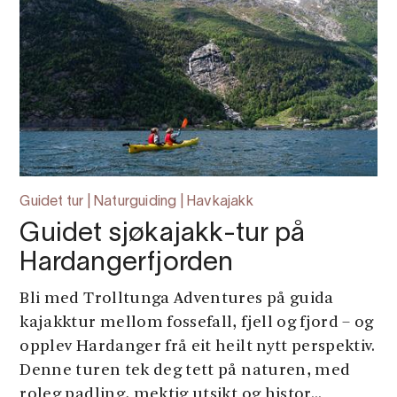
Guidet tur | Naturguiding | Havkajakk
Guidet sjøkajakk-tur på
Hardangerfjorden
Bli med Trolltunga Adventures på guida
kajakktur mellom fossefall, fjell og fjord – og
opplev Hardanger frå eit heilt nytt perspektiv.
Denne turen tek deg tett på naturen, med
roleg padling, mektig utsikt og histor...