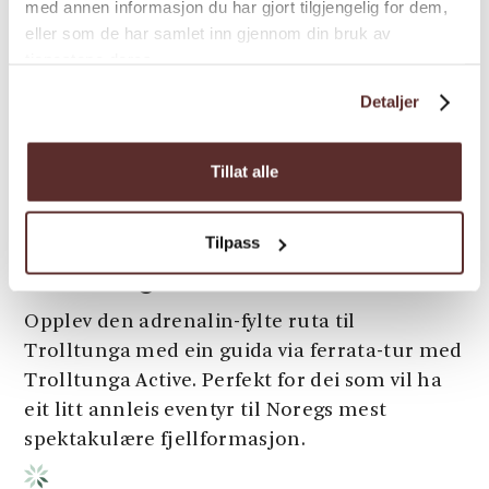
med annen informasjon du har gjort tilgjengelig for dem,
eller som de har samlet inn gjennom din bruk av
tjenestene deres.
Detaljer
Tillat alle
Aktivitetsselskaper | Fjelltur | Guidet tur
Trolltunga Via Ferrata -
Tilpass
Trolltunga Active
Opplev den adrenalin-fylte ruta til
Trolltunga med ein guida via ferrata-tur med
Trolltunga Active. Perfekt for dei som vil ha
eit litt annleis eventyr til Noregs mest
spektakulære fjellformasjon.