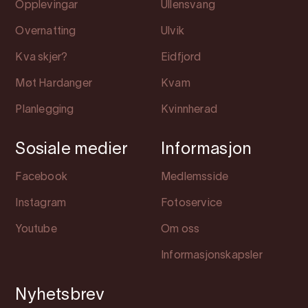
Opplevingar
Ullensvang
Overnatting
Ulvik
Kva skjer?
Eidfjord
Møt Hardanger
Kvam
Planlegging
Kvinnherad
Sosiale medier
Informasjon
Facebook
Medlemsside
Instagram
Fotoservice
Youtube
Om oss
Informasjonskapsler
Nyhetsbrev