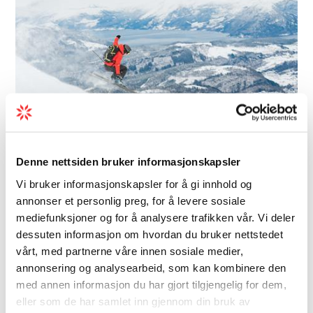
Denne nettsiden bruker informasjonskapsler
Guidet tur | Ski | Vinter
Vi bruker informasjonskapsler for å gi innhold og
Topptur på ski med
annonser et personlig preg, for å levere sosiale
Hardangerfjord Adventure
mediefunksjoner og for å analysere trafikken vår. Vi deler
dessuten informasjon om hvordan du bruker nettstedet
Bli med Hardangerfjord Adventure på guida
vårt, med partnerne våre innen sosiale medier,
toppturar med panoramautsikt over
annonsering og analysearbeid, som kan kombinere den
Hardangerfjorden, majestetiske fjell og den
med annen informasjon du har gjort tilgjengelig for dem,
eller som de har samlet inn gjennom din bruk av
imponerande Folgefonna.