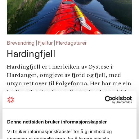
Brevandring | Fjelltur | Flerdagsturer
Hardingfjell
Hardingfjell er i nærleiken av Øystese i
Hardanger, omgjeve av fjord og fjell, med
utsyn rett over til Folgefonna. Her har me ein
heilt unik leikeplass rett utanfor døra – både
på fjellet og på fjorden – og me er v...
Denne nettsiden bruker informasjonskapsler
Vi bruker informasjonskapsler for å gi innhold og
annonser et personlig preg, for å levere sosiale