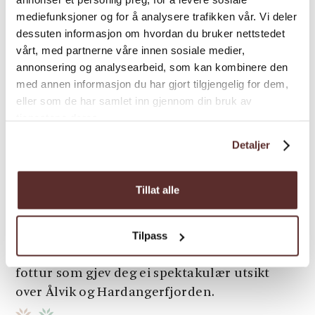
mediefunksjoner og for å analysere trafikken vår. Vi deler
dessuten informasjon om hvordan du bruker nettstedet
vårt, med partnerne våre innen sosiale medier,
annonsering og analysearbeid, som kan kombinere den
med annen informasjon du har gjort tilgjengelig for dem,
eller som de har samlet inn gjennom din bruk av
tjenestene deres.
Detaljer
Tillat alle
Fjelltur | Natur | Turforslag
Vikedalsnebbet
Tilpass
Vikedalsnebbet er ein kort og barnevenleg
fottur som gjev deg ei spektakulær utsikt
over Ålvik og Hardangerfjorden.