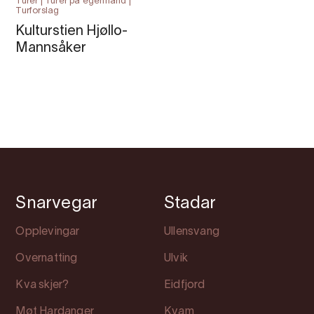
Turer | Turer på egenhånd |
Turforslag
Kulturstien Hjøllo-
Mannsåker
Snarvegar
Stadar
Opplevingar
Ullensvang
Overnatting
Ulvik
Kva skjer?
Eidfjord
Møt Hardanger
Kvam