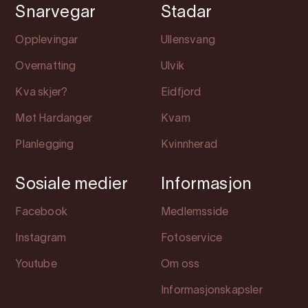
Snarvegar
Stadar
Opplevingar
Ullensvang
Overnatting
Ulvik
Kva skjer?
Eidfjord
Møt Hardanger
Kvam
Planlegging
Kvinnherad
Sosiale medier
Informasjon
Facebook
Medlemsside
Instagram
Fotoservice
Youtube
Om oss
Informasjonskapsler