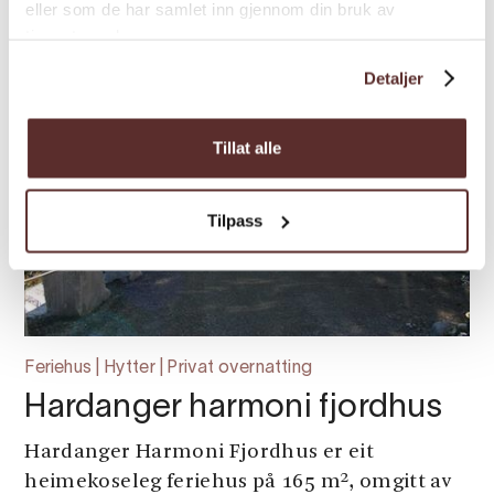
eller som de har samlet inn gjennom din bruk av
tjenestene deres.
Detaljer
Tillat alle
Tilpass
Feriehus | Hytter | Privat overnatting
Hardanger harmoni fjordhus
Hardanger Harmoni Fjordhus er eit
heimekoseleg feriehus på 165 m², omgitt av