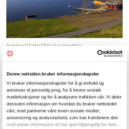
Feriehus | Hytter | Privat overnatting
Naustferie
Naustferie ved Øystese i Hardanger tilbyr ei
Denne nettsiden bruker informasjonskapsler
rorbu ved fjordkanten med utsikt over
Vi bruker informasjonskapsler for å gi innhold og
Hardangerfjorden og Folgefonna.
annonser et personlig preg, for å levere sosiale
Utleigeeininga har plass til 6-8 personar,
mediefunksjoner og for å analysere trafikken vår. Vi deler
tilrettelagt for rullestolbrukarar, og
dessuten informasjon om hvordan du bruker nettstedet
inkluderer kai og...
vårt, med partnerne våre innen sosiale medier,
annonsering og analysearbeid, som kan kombinere den
med annen informasjon du har gjort tilgjengelig for dem,