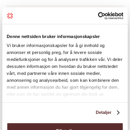
Gradering
: Blå, middels
Gradering
Denne nettsiden bruker informasjonskapsler
Sesong
Vi bruker informasjonskapsler for å gi innhold og
annonser et personlig preg, for å levere sosiale
Varighet
mediefunksjoner og for å analysere trafikken vår. Vi deler
dessuten informasjon om hvordan du bruker nettstedet
vårt, med partnerne våre innen sosiale medier,
annonsering og analysearbeid, som kan kombinere den
med annen informasjon du har gjort tilgjengelig for dem,
eller som de har samlet inn gjennom din bruk av
tjenestene deres.
Kart
Detaljer