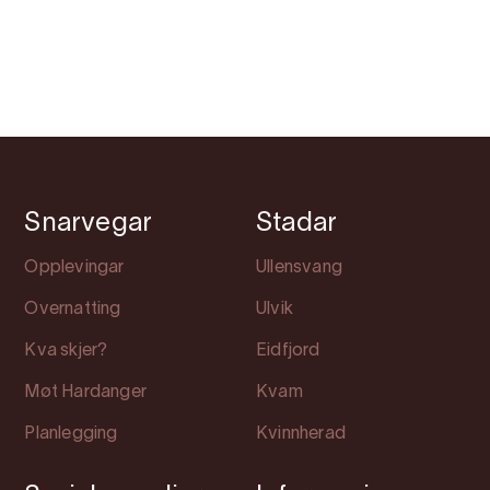
Snarvegar
Stadar
Opplevingar
Ullensvang
Overnatting
Ulvik
Kva skjer?
Eidfjord
Møt Hardanger
Kvam
Planlegging
Kvinnherad