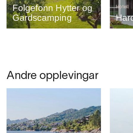
Folgefonn Hytter og
Hotell
Gardscamping
Har
Andre opplevingar