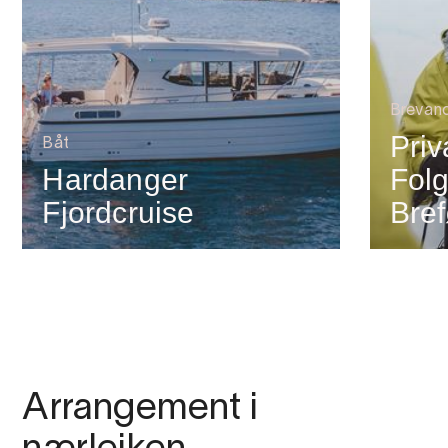
Brevand
Priv
Båt
Hardanger
Folg
Fjordcruise
Bref
Arrangement i