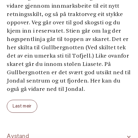
vidare gjennom innmarksbeite til eit nytt
retningsskilt, og så på traktorveg eit stykke
oppover. Veg går over til god skogsti og du
kjem inn i reservatet. Stien går om lag der
høgspentlinja går til toppen av skaret. Det er
her skilta til Gullbergnotten (Ved skiltet tek
det av ein umerka sti til Tofjell.) Like ovanfor
skaret går du innom stølen Liasete. På
Gullbergnotten er det svært god utsikt ned til
Jondal sentrum og ut fjorden. Her kan du
også gå vidare ned til Jondal.
Parkering
: Sjå "startpunkt"
Last meir
Parkeringsavgift:
gratis
Lengde
: 2,6 km
Total gangtid
: 3 timar
Sesong
: mai - november
Avstand