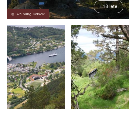
+ 1 Bilete
@ Sveinung Selsvik
Kontakt
Bilete
Om
Kart