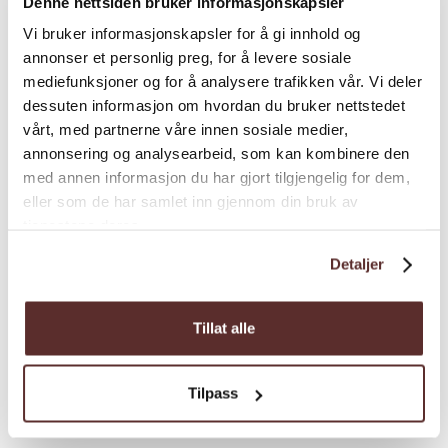
Denne nettsiden bruker informasjonskapsler
Vi bruker informasjonskapsler for å gi innhold og
annonser et personlig preg, for å levere sosiale
mediefunksjoner og for å analysere trafikken vår. Vi deler
dessuten informasjon om hvordan du bruker nettstedet
vårt, med partnerne våre innen sosiale medier,
annonsering og analysearbeid, som kan kombinere den
med annen informasjon du har gjort tilgjengelig for dem,
Bedriftsbesøk | Kultur | Galleri
eller som de har samlet inn gjennom din bruk av
Kunsthuset Kabuso &
tjenestene deres.
Ingebrigt Vik Museum
Detaljer
Kunsthuset Kabuso byr på skiftande
utstillingar, konsertar og arrangement heile
Tillat alle
året. Opplev magiske lys i Hardanger
Skyspace, og besøk Ingebrigt Vik-museet. Nyt
Tilpass
kafeen med heimelaga mat og fantastisk
utsikt.