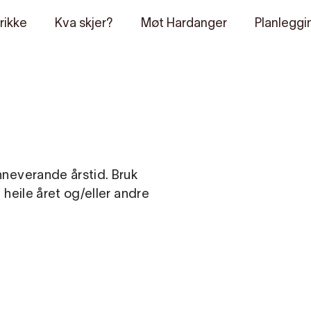
rikke
Kva skjer?
Møt Hardanger
Planleggi
inneverande årstid. Bruk
g heile året og/eller andre