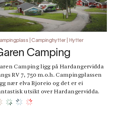
ampingplass | Campinghytter | Hytter
Garen Camping
aren Camping ligg på Hardangervidda
angs RV 7, 750 m.o.h. Campingplassen
igg nær elva Bjoreio og det er ei
antastisk utsikt over Hardangervidda.