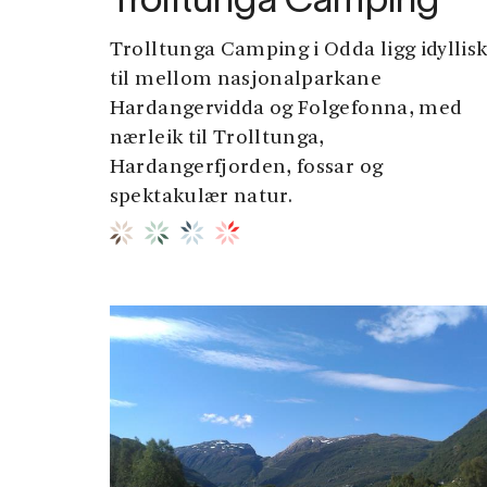
Trolltunga Camping
Trolltunga Camping i Odda ligg idyllis
til mellom nasjonalparkane
Hardangervidda og Folgefonna, med
nærleik til Trolltunga,
Hardangerfjorden, fossar og
spektakulær natur.