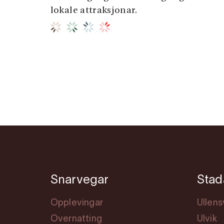
lokale attraksjonar.
Snarvegar
Stad
Opplevingar
Ullen
Overnatting
Ulvik