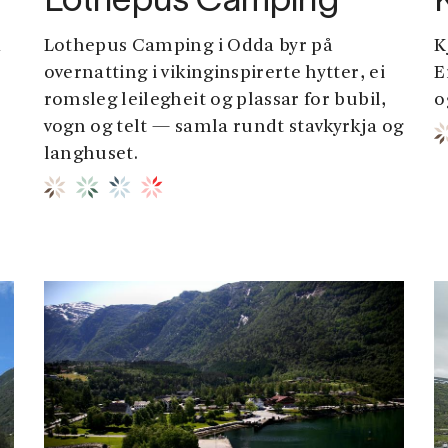
Lothepus Camping
k
Lothepus Camping i Odda byr på
K
overnatting i vikinginspirerte hytter, ei
E
romsleg leilegheit og plassar for bubil,
o
vogn og telt — samla rundt stavkyrkja og
langhuset.