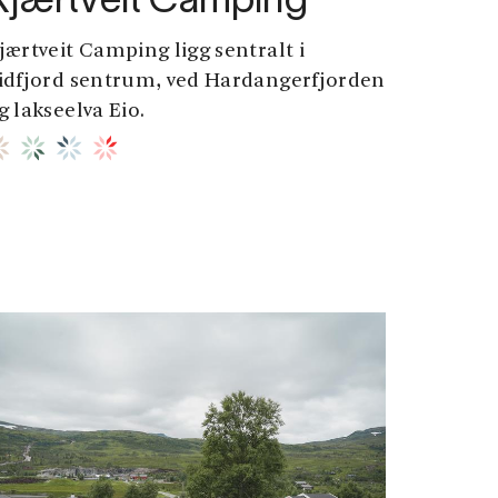
Kjærtveit Camping
jærtveit Camping ligg sentralt i
idfjord sentrum, ved Hardangerfjorden
g lakseelva Eio.