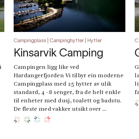
Campingplass | Campinghytter | Hytter
C
Kinsarvik Camping
å
Campingen ligg like ved
G
Hardangerfjorden Vi tilbyr ein moderne
l
Campingplass med 25 hytter av ulik
l
standard, 4 - 8 senger, fra de helt enkle
f
til enheter med dusj, toalett og badstu.
De fleste med vakker utsikt over ...