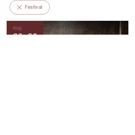
Festival
Aug.
26–30
Lofthus
Festival
Hardanger Musikkfest