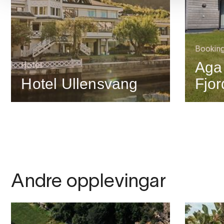
Bookin
Aga
Hotell
Hotel Ullensvang
Fjo
Andre opplevingar