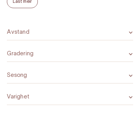
Last meir
turar. Sjå ut.no.
NB: Skredfare utanom sesong.
Avstand
Gradering
Sesong
Varighet