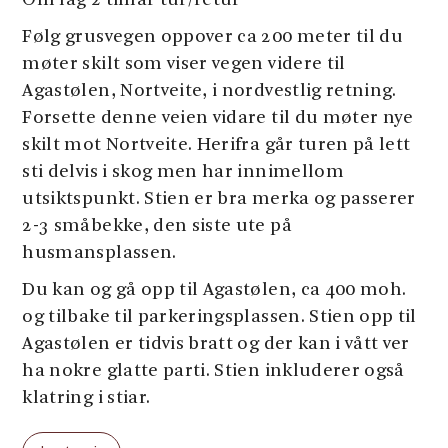
Om lag 2 timar tur/retur
Følg grusvegen oppover ca 200 meter til du
møter skilt som viser vegen videre til
Agastølen, Nortveite, i nordvestlig retning.
Forsette denne veien vidare til du møter nye
skilt mot Nortveite. Herifra går turen på lett
sti delvis i skog men har innimellom
utsiktspunkt. Stien er bra merka og passerer
2-3 småbekke, den siste ute på
husmansplassen.
Du kan og gå opp til Agastølen, ca 400 moh.
og tilbake til parkeringsplassen. Stien opp til
Agastølen er tidvis bratt og der kan i vått ver
ha nokre glatte parti. Stien inkluderer også
klatring i stiar.
Denne turen kan kombinerast med andre