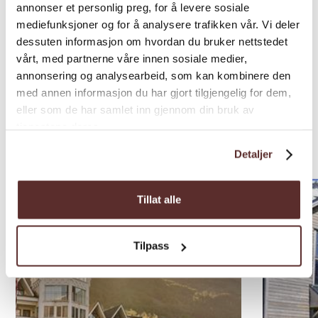
annonser et personlig preg, for å levere sosiale
mediefunksjoner og for å analysere trafikken vår. Vi deler
dessuten informasjon om hvordan du bruker nettstedet
vårt, med partnerne våre innen sosiale medier,
annonsering og analysearbeid, som kan kombinere den
med annen informasjon du har gjort tilgjengelig for dem,
eller som de har samlet inn gjennom din bruk av
tjenestene deres.
Overnatting i nærleiken
Detaljer
Tillat alle
Tilpass