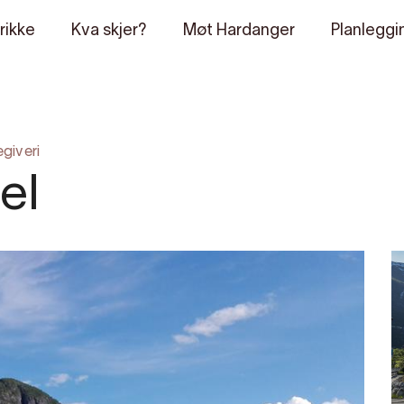
rikke
Kva skjer?
Møt Hardanger
Planleggi
giveri
el