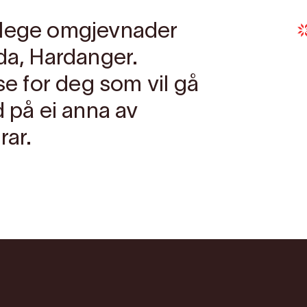
elege omgjevnader
da, Hardanger.
se for deg som vil gå
d på ei anna av
rar.