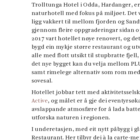
Trolltunga Hotel i Odda, Hardanger, er e
naturhotell med fokus på miljøet. Det 
ligg vakkert til mellom fjorden og Sand
gjennom fleire oppgraderingar sidan op
2017 vart hotellet nøye renovert, og det
bygd ein mykje større restaurant og ut
alle med flott utsikt til stupbratte fjell,
det nye bygget kan du velja mellom PL
samt rimelege alternativ som rom med 
sovesal.
Hotellet jobbar tett med aktivitetssels
Active
, og målet er å gje dei eventyrsø
avslappande atmosfære for å lada batter
utforska naturen i regionen.
I underetasjen, med eit nytt påbygg i g
Restaurant. Her tilbyr dei à la carte-m