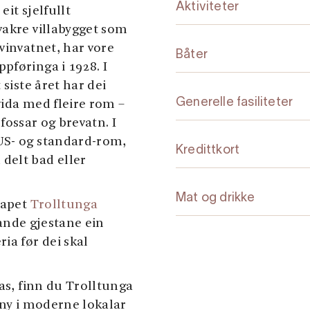
Aktiviteter
it sjelfullt
vakre villabygget som
vinvatnet, har vore
Båter
pføringa i 1928. I
 siste året har dei
Generelle fasiliteter
vida med fleire rom –
 fossar og brevatn. I
US- og standard-rom,
Kredittkort
delt bad eller
Mat og drikke
kapet
Trolltunga
kande gjestane ein
ia før dei skal
las, finn du Trolltunga
eny i moderne lokalar