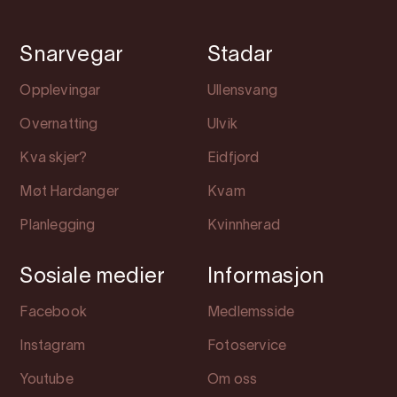
Snarvegar
Stadar
Opplevingar
Ullensvang
Overnatting
Ulvik
Kva skjer?
Eidfjord
Møt Hardanger
Kvam
Planlegging
Kvinnherad
Sosiale medier
Informasjon
Facebook
Medlemsside
Instagram
Fotoservice
Youtube
Om oss