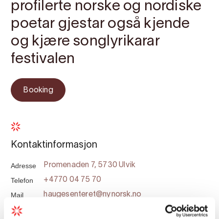
profilerte norske og nordiske
poetar gjestar også kjende
og kjære songlyrikarar
festivalen
Booking
Kontaktinformasjon
Adresse
Promenaden 7, 5730 Ulvik
Telefon
+4770 04 75 70
Mail
haugesenteret@nynorsk.no
Nettside
Nynorsk.no/haugesenteret/arets-program-