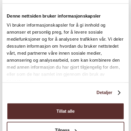
Denne nettsiden bruker informasjonskapsler
Vi bruker informasjonskapsler for å gi innhold og
annonser et personlig preg, for å levere sosiale
mediefunksjoner og for å analysere trafikken vår. Vi deler
Om
dessuten informasjon om hvordan du bruker nettstedet
vårt, med partnerne våre innen sosiale medier,
annonsering og analysearbeid, som kan kombinere den
Poesifestivalen i Ulvik vert arrangert andre
med annen informasjon du har gjort tilgjengelig for dem,
helga i september annakvart år. Neste festival
eller som de har samlet inn gjennom din bruk av
er 11.–13. september 2026. Denne helga i
tjenestene deres.
september tek Poesifestivalen heile bygda i
Detaljer
bruk. I det tradisjonsrike ungdomshuset
Elvatun finn du konsertar, Hauge-samtalen
og festivalkro med lokale smakar på fat og i
Tillat alle
glas. Diktopplesing kan opplevast mellom
epletre og sidergardar på landets einaste
Tilpass