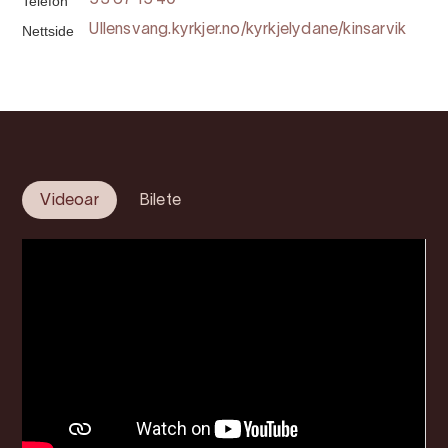
Telefon
53 67 15 40
Nettside
Ullensvang.kyrkjer.no/kyrkjelydane/kinsarvik
Videoar
Bilete