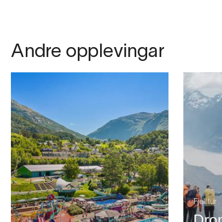
Andre opplevingar
Fjelltur
Dron