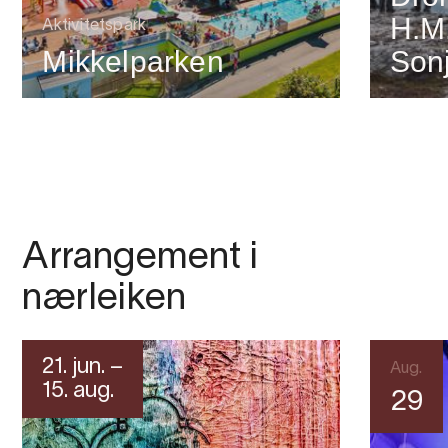
H.M
Aktivitetspark
Mikkelparken
Son
Arrangement i
nærleiken
21. jun. –
Aug.
15. aug.
29