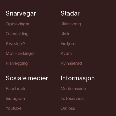
Snarvegar
Stadar
Opplevingar
Ullensvang
Overnatting
Ulvik
Kva skjer?
Eidfjord
Møt Hardanger
Kvam
Planlegging
Kvinnherad
Sosiale medier
Informasjon
Facebook
Medlemsside
Instagram
Fotoservice
Youtube
Om oss