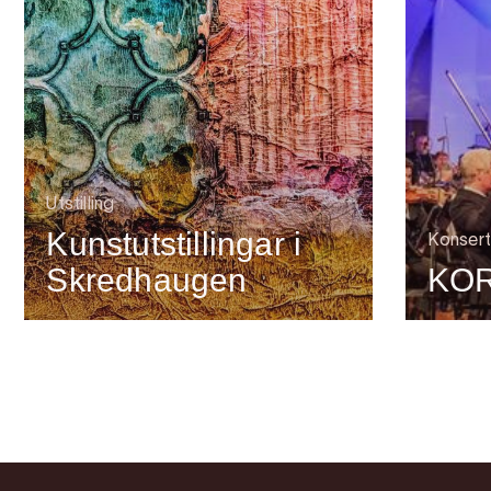
Utstilling
Kunstutstillingar i
Konsert
Skredhaugen
KOR