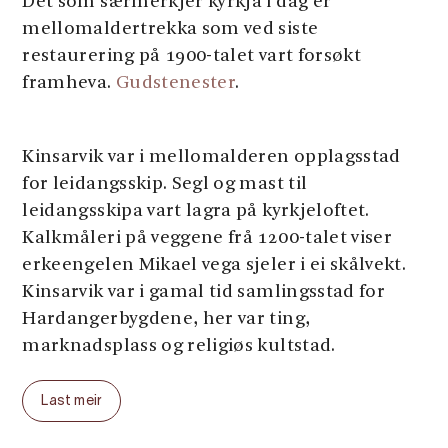
Det som særmerkjer kyrkja i dag er
mellomaldertrekka som ved siste
restaurering på 1900-talet vart forsøkt
framheva.
Gudstenester
.
Kinsarvik var i mellomalderen opplagsstad
for leidangsskip. Segl og mast til
leidangsskipa vart lagra på kyrkjeloftet.
Kalkmåleri på veggene frå 1200-talet viser
erkeengelen Mikael vega sjeler i ei skålvekt.
Kinsarvik var i gamal tid samlingsstad for
Hardangerbygdene, her var ting,
marknadsplass og religiøs kultstad.
Last meir