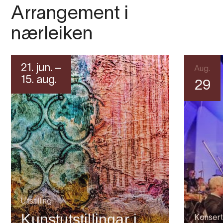
Arrangement i
nærleiken
21. jun. –
Aug.
15. aug.
29
Utstilling
Kunstutstillingar i
Konsert