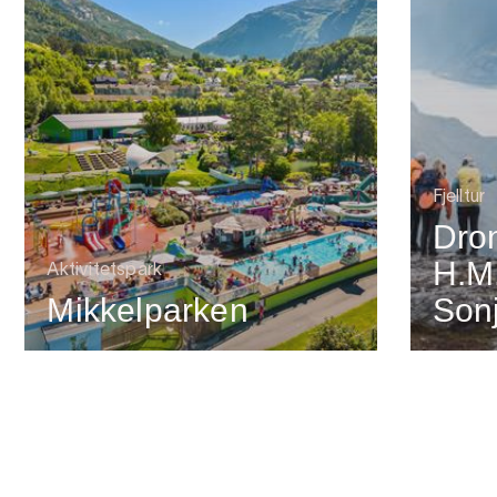
Fjelltur
Dron
H.M
Aktivitetspark
Mikkelparken
Son