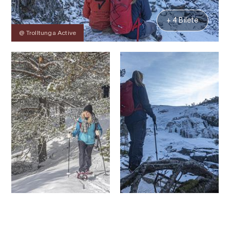
+ 4 Bilete
@ Trolltunga Active
Kontakt
Bilete
Om
Prisar
Kart