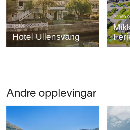
Annen o
Mik
Hotell
Hotel Ullensvang
Feri
Andre opplevingar