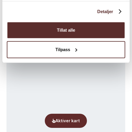
skogsbilvegen ikkje er brøytt, og du må
Detaljer
derfor gå frå hovudvegen.
Vanskegrad/gradering:
​​​​​​​Blå, middels
Tillat alle
Kart
Tilpass