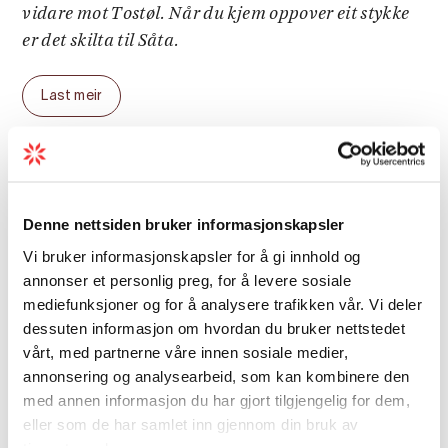
vidare mot Tostøl. Når du kjem oppover eit stykke
er det skilta til Såta.
Last meir
Parkering
: Langaskarv, sjå info under
"startpunkt"
Pakreringsavgift
: gratis, men bomveg opp til
Avstand
Langaskarv
Denne nettsiden bruker informasjonskapsler
Vi bruker informasjonskapsler for å gi innhold og
Gradering
Lengde
: 3,8 km
annonser et personlig preg, for å levere sosiale
mediefunksjoner og for å analysere trafikken vår. Vi deler
Total gangtid
: 2 t
dessuten informasjon om hvordan du bruker nettstedet
Sesong
vårt, med partnerne våre innen sosiale medier,
annonsering og analysearbeid, som kan kombinere den
Sesong
: mai - oktober/november. Du kan også
med annen informasjon du har gjort tilgjengelig for dem,
Varighet
gå turen på ski om vinteren, men då vert
eller som de har samlet inn gjennom din bruk av
turen noko meir krevjande og lengre fordi
tjenestene deres.