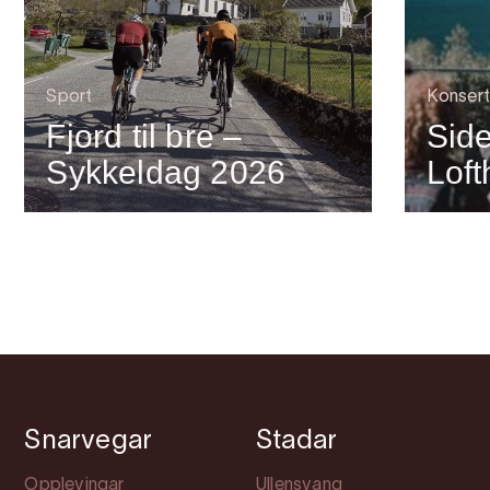
Sport
Konsert
Fjord til bre –
Side
Sykkeldag 2026
Lof
Snarvegar
Stadar
Opplevingar
Ullensvang