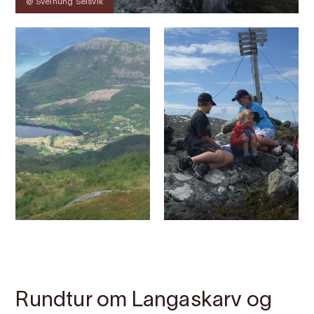
@ Sveinung Selsvik
Kontakt
Bilete
Om
Kart
Rundtur om Langaskarv og