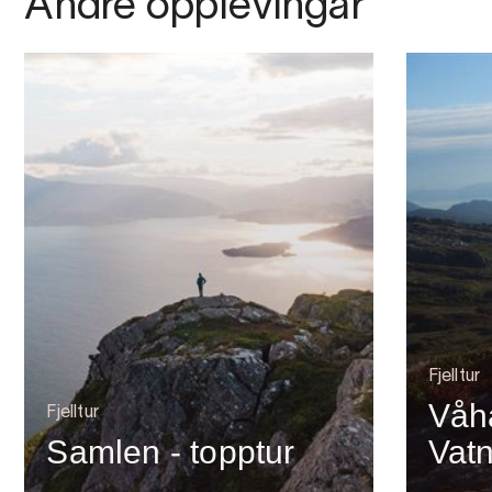
Andre opplevingar
Fjelltur
Våh
Fjelltur
Samlen - topptur
Vat