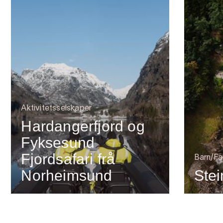
Aktivitetsselskaper
Hardangerfjord og
Fyksesund
Fjordsafari frå
Barn/Fa
Norheimsund
Stei