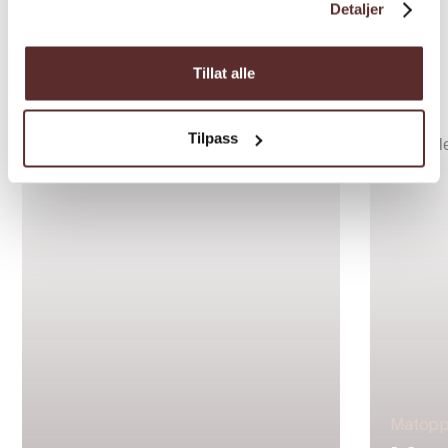
Detaljer
Tillat alle
Inspirasjon
Tilpass
Matoppl