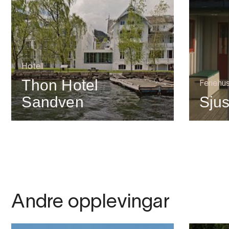
Hotell
Thon Hotel
Feriehu
Sandven
Sjus
Andre opplevingar