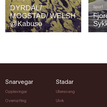
DYRDAL/
Sport
MOGSTAD/ WELSH
Fjor
@Kabuso
Syk
Snarvegar
Stadar
Opplevingar
Ullensvang
Overnatting
Ulvik