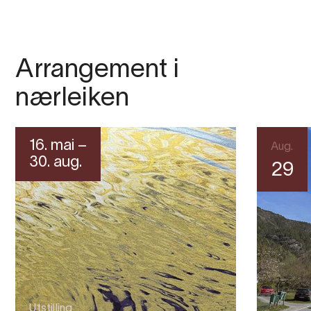
Arrangement i
nærleiken
16. mai –
Aug.
30. aug.
29
Utstilling