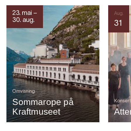
23. mai –
Aug.
30. aug.
31
Omvisning
Sommarope på
Konsert
Kraftmuseet
Atte