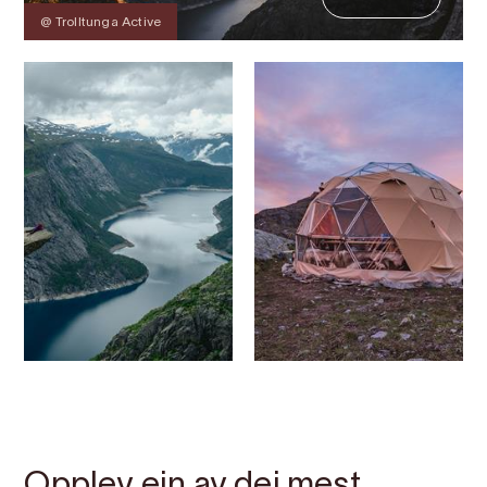
@ Trolltunga Active
Kontakt
Bilete
Om
Kart
Opplev ein av dei mest