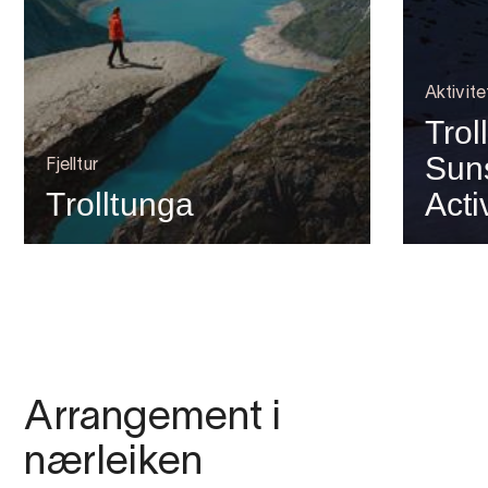
Aktivit
Trol
Suns
Fjelltur
Trolltunga
Acti
Arrangement i
nærleiken