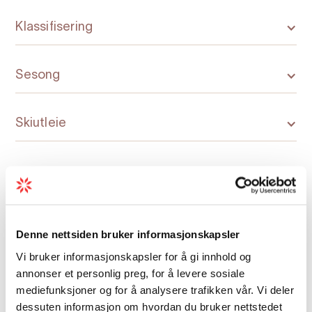
(pakketur) - Utforsk Trolltunga og andre
Klassifisering
spektakulære fjelltoppar i Hardanger.
Trolltunga Via Ferrata
– Sykling, vandring og
Sesong
klatring. På denne adrenalin-turen får du
oppleva det meste. Avslutningsvis klatrar du
250 meter opp til det definitive
Skiutleie
høgdepunktet; Trolltunga.
Rib Boat Fjord Safari
– Ei fartsfylt oppleving
som kombinerer natur, historie og kultur i
fjordlandskapet. Turen kan også
kombinerast med sidersmaking og
Kart
Denne nettsiden bruker informasjonskapsler
omvisning i Agatunet.
Vi bruker informasjonskapsler for å gi innhold og
Her finn du alle dei spanande aktivitetane til
annonser et personlig preg, for å levere sosiale
Trolltunga Active!
mediefunksjoner og for å analysere trafikken vår. Vi deler
dessuten informasjon om hvordan du bruker nettstedet
Velkomen til Odda og Trolltunga!