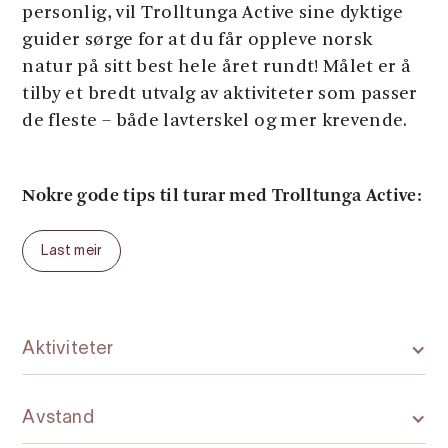
personlig, vil Trolltunga Active sine dyktige
guider sørge for at du får oppleve norsk
natur på sitt best hele året rundt! Målet er å
tilby et bredt utvalg av aktiviteter som passer
de fleste – både lavterskel og mer krevende.
Nokre gode tips til turar med Trolltunga Active:
Trolltunga Sunset / Sunrise
– Ein særeigen
Last meir
overnattingstur i ein gjennomsiktig dome
med komfortable fasilitetar.
Trolltunga Winter
Trolltunga Winter
&
Aktiviteter
Sunset
(pakketur)
– Unngå sommarkøen, ta
på trugene og opplev Trolltunga dekka av
snø og is.
Avstand
Trolltunga & andre fjelltoppar i Hardanger