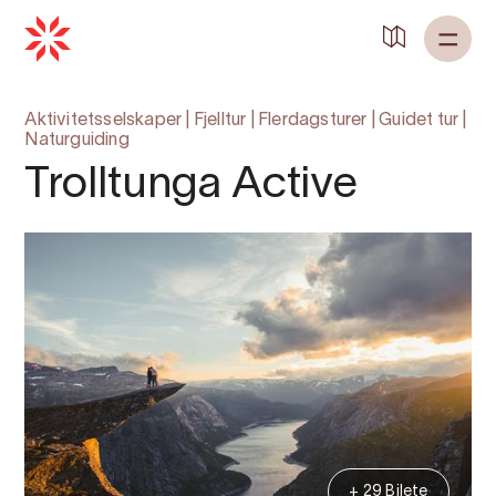
Aktivitetsselskaper
|
Fjelltur
|
Flerdagsturer
|
Guidet tur
|
Naturguiding
Trolltunga Active
+ 29 Bilete