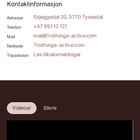
Kontaktinformasjon
Adresse
Skjeggedal 20, 5770 Tyssedal
Telefon
+47 991 12 121
Mail
mail@trolltunga-active.com
Nettside
Trolltunga-active.com
Tripadvisor
Les tilbakemeldingar
Videoar
Bilete