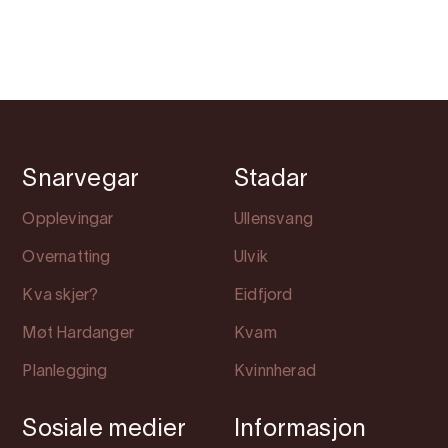
Snarvegar
Stadar
Opplevingar
Ullensvang
Overnatting
Ulvik
Kva skjer?
Eidfjord
Møt Hardanger
Kvam
Planlegging
Kvinnherad
Sosiale medier
Informasjon